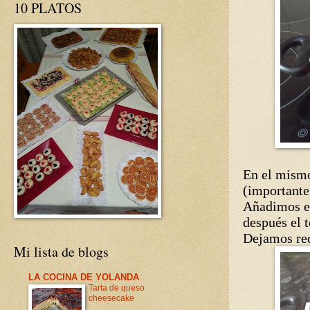
10 PLATOS
En el mismo
(importante
Añadimos e
después el 
Dejamos red
Mi lista de blogs
LA COCINA DE YOLANDA
Tarta de queso
cheesecake