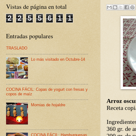
Vistas de página en total
2
2
5
5
6
1
1
Entradas populares
TRASLADO
Lo más visitado en Octubre-14
COCINA FÁCIL: Copas de yogurt con fresas y
copos de maíz
Arroz oscu
Momias de hojaldre
Receta copi
Ingrediente
360 gr. de 
200 gr. de c
COCINA FÁCIL: Hamburguesas