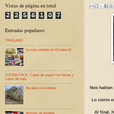
Vistas de página en total
2
2
5
6
1
0
7
Entradas populares
TRASLADO
Lo más visitado en Octubre-14
COCINA FÁCIL: Copas de yogurt con fresas y
copos de maíz
Nos habían 
Bacalao a la italiana
Lo cierto 
Al final,
Momias de hojaldre