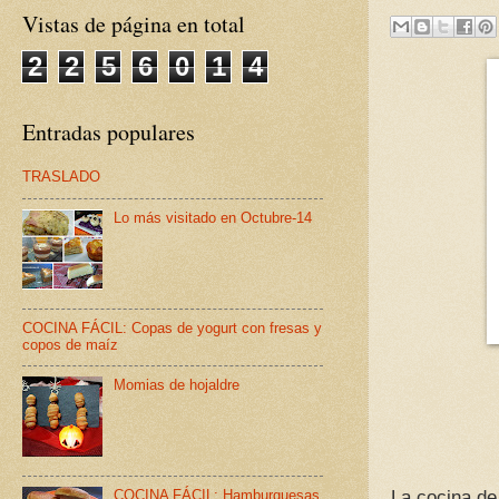
Vistas de página en total
2
2
5
6
0
1
4
Entradas populares
TRASLADO
Lo más visitado en Octubre-14
COCINA FÁCIL: Copas de yogurt con fresas y
copos de maíz
Momias de hojaldre
COCINA FÁCIL: Hamburguesas
La cocina de