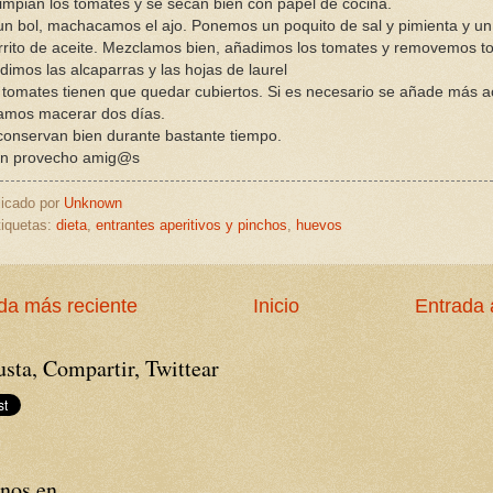
limpian los tomates y se secan bien con papel de cocina.
un bol, machacamos el ajo. Ponemos un poquito de sal y pimienta y un
rrito de aceite. Mezclamos bien, añadimos los tomates y removemos t
dimos las alcaparras y las hojas de laurel
 tomates tienen que quedar cubiertos. Si es necesario se añade más ac
amos macerar dos días.
conservan bien durante bastante tiempo.
n provecho amig@s
licado por
Unknown
tiquetas:
dieta
,
entrantes aperitivos y pinchos
,
huevos
da más reciente
Inicio
Entrada 
sta, Compartir, Twittear
nos en