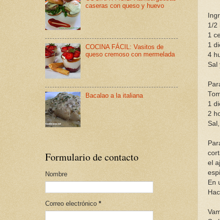
caseras con queso y huevo
Ingr
1/2
1 ce
1 di
COCINA FÁCIL: Vasitos de
queso cremoso con mermelada
4 h
Sal 
Par
Tom
Bacalao a la italiana
1 di
2 ho
Sal,
Para
cor
Formulario de contacto
el 
esp
Nombre
En 
Hac
Correo electrónico
*
Vam