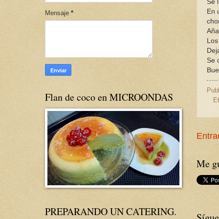
Se 
En 
Mensaje
*
cho
Aña
Los
Dej
Se 
Bue
Pub
Flan de coco en MICROONDAS
E
Entra
Me gu
PREPARANDO UN CATERING.
Sígue