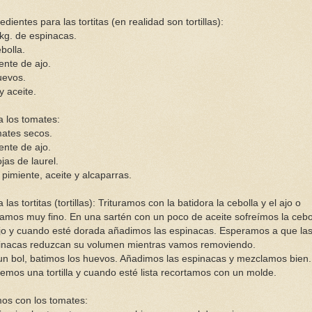
edientes para las tortitas (en realidad son tortillas):
 kg. de espinacas.
bolla.
ente de ajo.
uevos.
y aceite.
a los tomates:
ates secos.
ente de ajo.
jas de laurel.
 pimiente, aceite y alcaparras.
 las tortitas (tortillas): Trituramos con la batidora la cebolla y el ajo o
tamos muy fino. En una sartén con un poco de aceite sofreímos la cebo
ajo y cuando esté dorada añadimos las espinacas. Esperamos a que la
inacas reduzcan su volumen mientras vamos removiendo.
un bol, batimos los huevos. Añadimos las espinacas y mezclamos bien.
emos una tortilla y cuando esté lista recortamos con un molde.
os con los tomates: