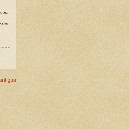
odos.
eite.
antigua