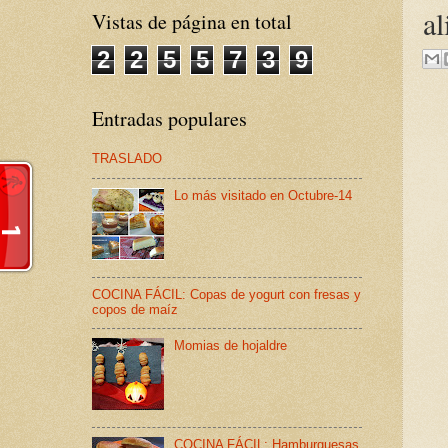
al
Vistas de página en total
2
2
5
5
7
3
9
Entradas populares
TRASLADO
Lo más visitado en Octubre-14
COCINA FÁCIL: Copas de yogurt con fresas y
copos de maíz
Momias de hojaldre
COCINA FÁCIL: Hamburguesas