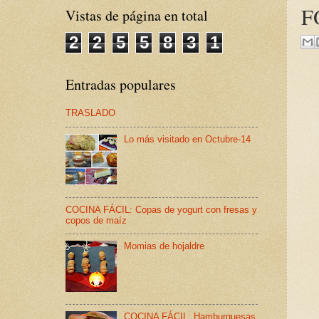
F
Vistas de página en total
2
2
5
5
8
3
1
Entradas populares
TRASLADO
Lo más visitado en Octubre-14
COCINA FÁCIL: Copas de yogurt con fresas y
copos de maíz
Momias de hojaldre
COCINA FÁCIL: Hamburguesas