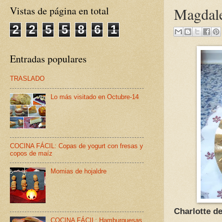
Vistas de página en total
Magdale
2
2
5
5
8
6
1
Entradas populares
TRASLADO
Lo más visitado en Octubre-14
COCINA FÁCIL: Copas de yogurt con fresas y
copos de maíz
Momias de hojaldre
Charlotte d
COCINA FÁCIL: Hamburguesas