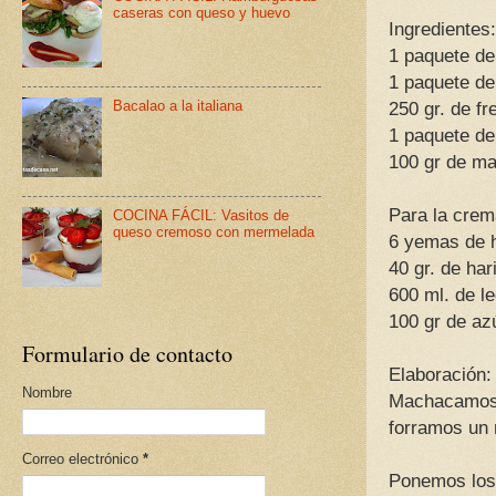
caseras con queso y huevo
Ingredientes
1 paquete de
1 paquete de
Bacalao a la italiana
250 gr. de fr
1 paquete de
100 gr de ma
Para la crem
COCINA FÁCIL: Vasitos de
queso cremoso con mermelada
6 yemas de 
40 gr. de ha
600 ml. de l
100 gr de a
Formulario de contacto
Elaboración:
Nombre
Machacamos l
forramos un
Correo electrónico
*
Ponemos los 