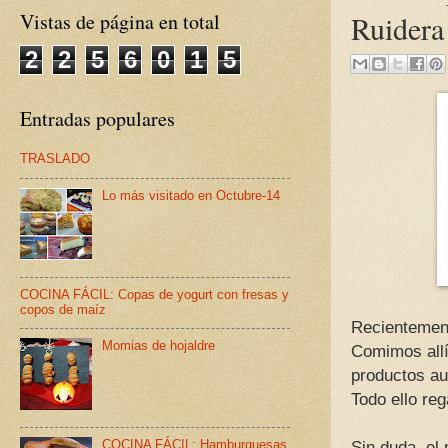
Vistas de página en total
Ruidera
2
2
5
6
0
1
5
Entradas populares
TRASLADO
Lo más visitado en Octubre-14
COCINA FÁCIL: Copas de yogurt con fresas y
copos de maíz
Recientement
Momias de hojaldre
Comimos allí
productos au
Todo ello reg
COCINA FÁCIL: Hamburguesas
Sin duda, el